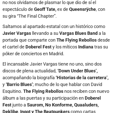
no nos olvidamos de plasmar lo que dio de sí el
espectáculo de
Geoff Tate,
ex de
Queensrÿche
, con
su gira “The Final Chapter”.
Saltamos al apartado estatal con un histórico como
Javier Vargas
llevando a su
Vargas Blues Band
a la
portada que comparte con
The Flying Rebollos
desde
el cartel de
Doberel Fest
y los míticos
Indiana
tras su
póker de conciertos en Madrid.
El incansable Javier Vargas tiene no uno, sino dos
discos de plena actualidad,
‘Down Under Blues’,
acompañando la biografía
‘Historias de la carretera’,
y
‘Barrio Blues’
; mucho de lo que hablar con David
Esquitino.
The Flying Rebollos
nos reciben con nuevo
álbum a las puertas y su participación en
Doberel
Fest
junto a
Saurom, No Konforme, Quaaluders,
Deklibe, Ingot y The Beatpunkers
como cartas