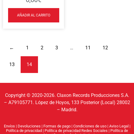
AÑADIR AL CARRITO
←
1
2
3
…
11
12
13
14
Copyright © 2020-2026. Claxon Records Producciones S.A.
– A79105771. López de Hoyos, 133 Posterior (Local) 28002
– Madrid.
Envíos
|
Devoluciones
|
Formas de pago
|
Condiciones de uso
|
Aviso Legal
|
Política de privacidad
|
Política de privacidad Redes Sociales
|
Política de