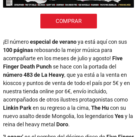
COMPRAR
¡El número
especial de verano
ya está aquí con sus
100 páginas
rebosando la mejor música para
acompañarte en los meses de julio y agosto!
Five
Finger Death Punch
se hace con la portada del
número 483 de La Heavy
, que ya está a la venta en
kioscos y puntos de venta de todo el país por 5€ y en
nuestra tienda online por 6€, envío incluido,
acompañados de otros ilustres protagonistas como
Linkin Park
en su regreso a la cima,
The Hu
con su
nuevo asalto desde Mongolia, los legendarios
Yes
y la
reina del heavy metal
Doro
.
‘Legacy’
es el nombre del décimo disco de
Five Finger