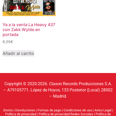
Ya a la venta La Heavy 437
con Zakk Wylde en
portada
6,00
€
Añadir al carrito
Copyright © 2020-2026. Claxon Records Producciones S.A.
– A79105771. López de Hoyos, 133 Posterior (Local) 28002
– Madrid.
Envíos
|
Devoluciones
|
Formas de pago
|
Condiciones de uso
|
Aviso Legal
|
Política de privacidad
|
Política de privacidad Redes Sociales
|
Política de