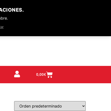
ACIONES.
mbre.
tar
0,00
€