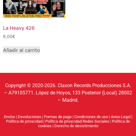
La Heavy 426
6,00
€
Añadir al carrito
Copyright © 2020-2026. Claxon Records Producciones S.A.
– A79105771. López de Hoyos, 133 Posterior (Local) 28002
– Madrid.
Envíos
|
Devoluciones
|
Formas de pago
|
Condiciones de uso
|
Aviso Legal
|
Política de privacidad
|
Política de privacidad Redes Sociales
|
Política de
cookies
|
Derecho de desistimiento