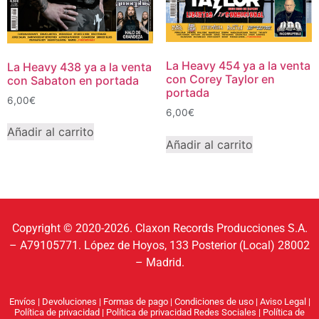
La Heavy 454 ya a la venta
La Heavy 438 ya a la venta
con Corey Taylor en
con Sabaton en portada
portada
6,00
€
6,00
€
Añadir al carrito
Añadir al carrito
Copyright © 2020-2026. Claxon Records Producciones S.A.
– A79105771. López de Hoyos, 133 Posterior (Local) 28002
– Madrid.
Envíos
|
Devoluciones
|
Formas de pago
|
Condiciones de uso
|
Aviso Legal
|
Política de privacidad
|
Política de privacidad Redes Sociales
|
Política de