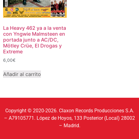
La Heavy 462 ya a la venta
con Yngwie Malmsteen en
portada junto a AC/DC,
Mötley Crüe, El Drogas y
Extreme
6,00
€
Añadir al carrito
Copyright © 2020-2026. Claxon Records Producciones S.A.
– A79105771. López de Hoyos, 133 Posterior (Local) 28002
– Madrid.