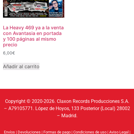
La Heavy 469 ya a la venta
con Avantasia en portada
y 100 páginas al mismo
precio
6,00
€
Añadir al carrito
Copyright © 2020-2026. Claxon Records Producciones S.A.
– A79105771. López de Hoyos, 133 Posterior (Local) 28002
– Madrid.
Envíos
|
Devoluciones
|
Formas de pago
|
Condiciones de uso
|
Aviso Legal
|