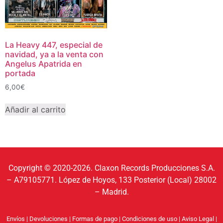
La Heavy 447, especial de
navidad, ya a la venta con
Angelus Apatrida en
portada
6,00
€
Añadir al carrito
Copyright © 2020-2026. Claxon Records Producciones S.A.
– A79105771. López de Hoyos, 133 Posterior (Local) 28002
– Madrid.
Envíos
|
Devoluciones
|
Formas de pago
|
Condiciones de uso
|
Aviso Legal
|