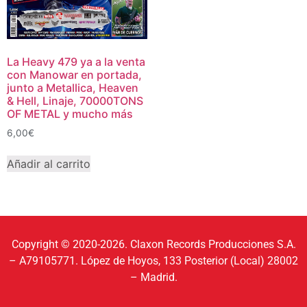
La Heavy 479 ya a la venta
con Manowar en portada,
junto a Metallica, Heaven
& Hell, Linaje, 70000TONS
OF METAL y mucho más
6,00
€
Añadir al carrito
Copyright © 2020-2026. Claxon Records Producciones S.A.
– A79105771. López de Hoyos, 133 Posterior (Local) 28002
– Madrid.