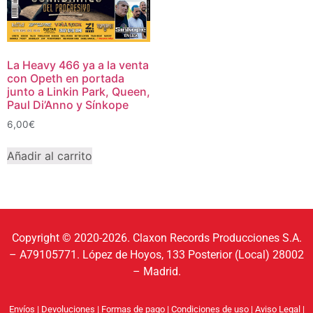
La Heavy 466 ya a la venta
con Opeth en portada
junto a Linkin Park, Queen,
Paul Di’Anno y Sínkope
6,00
€
Añadir al carrito
Copyright © 2020-2026. Claxon Records Producciones S.A.
– A79105771. López de Hoyos, 133 Posterior (Local) 28002
– Madrid.
Envíos
|
Devoluciones
|
Formas de pago
|
Condiciones de uso
|
Aviso Legal
|