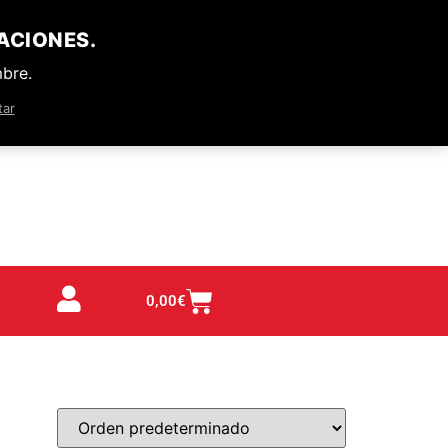
ACIONES.
mbre.
tar
0,00
€