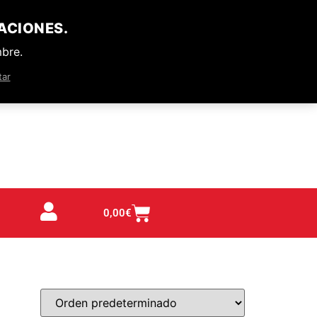
ACIONES.
mbre.
tar
0,00
€