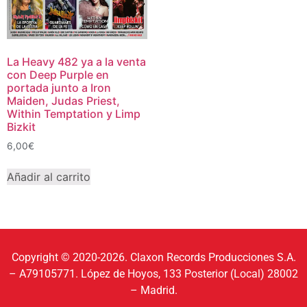
La Heavy 482 ya a la venta
con Deep Purple en
portada junto a Iron
Maiden, Judas Priest,
Within Temptation y Limp
Bizkit
6,00
€
Añadir al carrito
Copyright © 2020-2026. Claxon Records Producciones S.A.
– A79105771. López de Hoyos, 133 Posterior (Local) 28002
– Madrid.