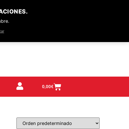
ACIONES.
mbre.
tar
0,00
€