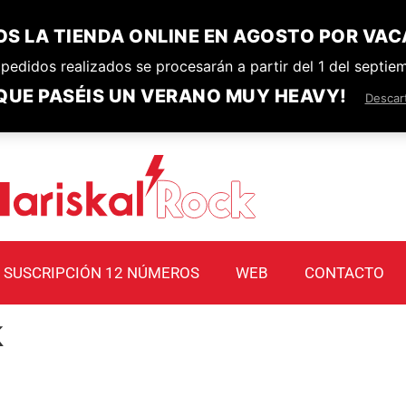
S LA TIENDA ONLINE EN AGOSTO POR VAC
pedidos realizados se procesarán a partir del 1 del septie
QUE PASÉIS UN VERANO MUY HEAVY!
Descar
SUSCRIPCIÓN 12 NÚMEROS
WEB
CONTACTO
k