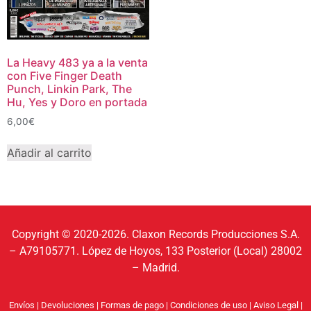
La Heavy 483 ya a la venta
con Five Finger Death
Punch, Linkin Park, The
Hu, Yes y Doro en portada
6,00
€
Añadir al carrito
Copyright © 2020-2026. Claxon Records Producciones S.A.
– A79105771. López de Hoyos, 133 Posterior (Local) 28002
– Madrid.
Envíos
|
Devoluciones
|
Formas de pago
|
Condiciones de uso
|
Aviso Legal
|