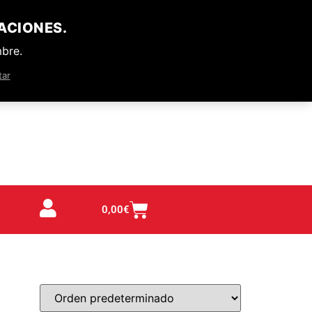
ACIONES.
mbre.
tar
0,00
€