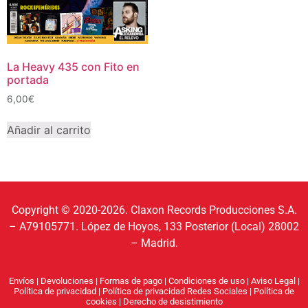
La Heavy 435 con Fito en
portada
6,00
€
Añadir al carrito
Copyright © 2020-2026. Claxon Records Producciones S.A.
– A79105771. López de Hoyos, 133 Posterior (Local) 28002
– Madrid.
Envíos
|
Devoluciones
|
Formas de pago
|
Condiciones de uso
|
Aviso Legal
|
Política de privacidad
|
Política de privacidad Redes Sociales
|
Política de
cookies
|
Derecho de desistimiento