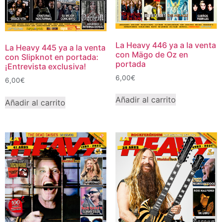
La Heavy 446 ya a la venta
La Heavy 445 ya a la venta
con Mägo de Oz en
con Slipknot en portada:
portada
¡Entrevista exclusiva!
6,00
€
6,00
€
Añadir al carrito
Añadir al carrito