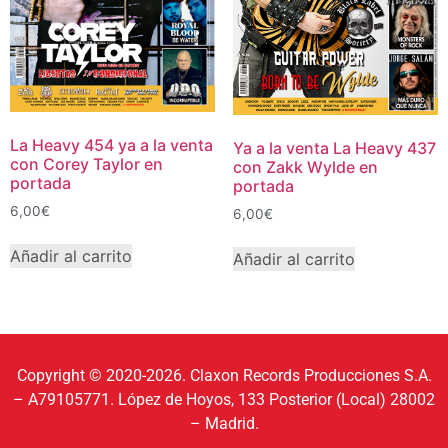
La Heavy 454 ya a la venta
Ya a la venta La Heavy 437
con Corey Taylor en
con Zakk Wylde en
portada
portada
6,00
€
6,00
€
Añadir al carrito
Añadir al carrito
Copyright © 2020-2026. Claxon Records Producciones S.A.
– A79105771. López de Hoyos, 133 Posterior (Local) 28002
– Madrid.