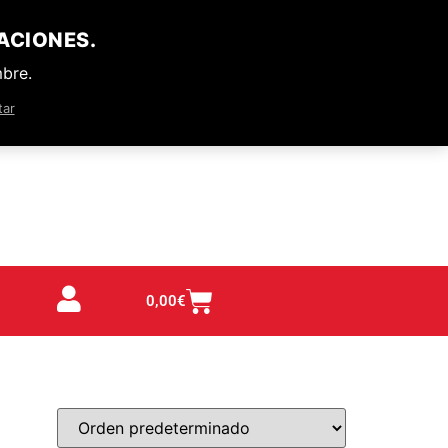
ACIONES.
mbre.
tar
0,00
€