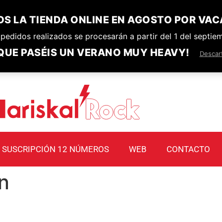
S LA TIENDA ONLINE EN AGOSTO POR VAC
pedidos realizados se procesarán a partir del 1 del septie
QUE PASÉIS UN VERANO MUY HEAVY!
Descar
SUSCRIPCIÓN 12 NÚMEROS
WEB
CONTACTO
n