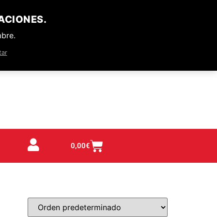
ACIONES.
mbre.
tar
0,00
€