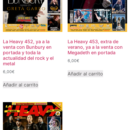
La Heavy 452, ya a la
La Heavy 453, extra de
venta con Bunbury en
verano, ya a la venta con
portada y toda la
Megadeth en portada
actualidad del rock y el
6,00
€
metal
6,00
€
Añadir al carrito
Añadir al carrito