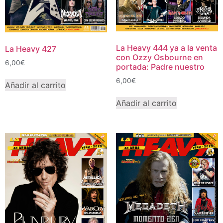
La Heavy 444 ya a la venta
La Heavy 427
con Ozzy Osbourne en
6,00
€
portada: Padre nuestro
6,00
€
Añadir al carrito
Añadir al carrito