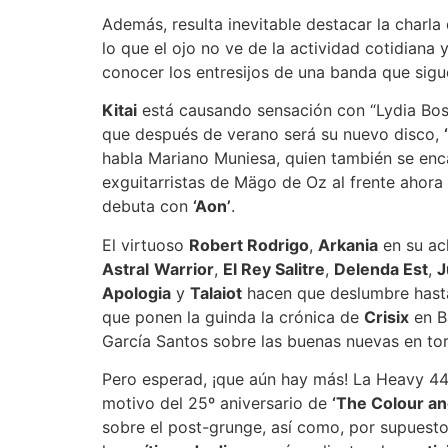
Además, resulta inevitable destacar la charl
lo que el ojo no ve de la actividad cotidiana 
conocer los entresijos de una banda que sigu
Kitai
está causando sensación con “Lydia Bosch
que después de verano será su nuevo disco,
habla Mariano Muniesa, quien también se enc
exguitarristas de Mägo de Oz al frente ahor
debuta con
‘Aon’
.
El virtuoso
Robert Rodrigo
,
Arkania
en su ac
Astral
Warrior
,
El Rey Salitre
,
Delenda Est
,
J
Apologia
y
Talaiot
hacen que deslumbre hasta 
que ponen la guinda la crónica de
Crisix
en B
García Santos sobre las buenas nuevas en to
Pero esperad, ¡que aún hay más! La Heavy 44
motivo del 25º aniversario de
‘The Colour an
sobre el post-grunge, así como, por supuest