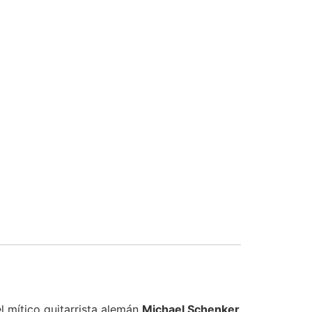
l mítico guitarrista alemán
Michael Schenker