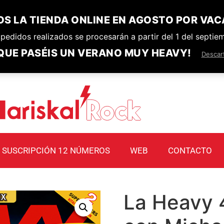
S LA TIENDA ONLINE EN AGOSTO POR VAC
pedidos realizados se procesarán a partir del 1 del septie
QUE PASÉIS UN VERANO MUY HEAVY!
Descar
SUSCRIPCIÓN 12 NÚMEROS
WEB
CONTACTO
La Heavy 4