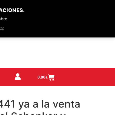
ACIONES.
mbre.
tar
0,00
€
41 ya a la venta