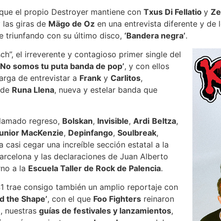
a que el propio Destroyer mantiene con
Txus Di Fellatio
y
Ze
y las giras de
Mägo de Oz
en una entrevista diferente y de 
e triunfando con su último disco,
‘Bandera negra’
.
”, el irreverente y contagioso primer single del
‘No somos tu puta banda de pop’
, y con ellos
arga de entrevistar a
Frank
y
Carlitos
,
a de
Runa Llena
, nueva y estelar banda que
lamado regreso,
Bolskan
,
Invisible
,
Ardi
Beltza
,
unior MacKenzie
,
Depinfango
,
Soulbreak
,
casi cegar una increíble sección estatal a la
arcelona y las declaraciones de Juan Alberto
rno a la
Escuela Taller de Rock de Palencia
.
1 trae consigo también un amplio reportaje con
d the Shape’
, con el que
Foo Fighters
reinaron
o, nuestras
guías de festivales y lanzamientos
,