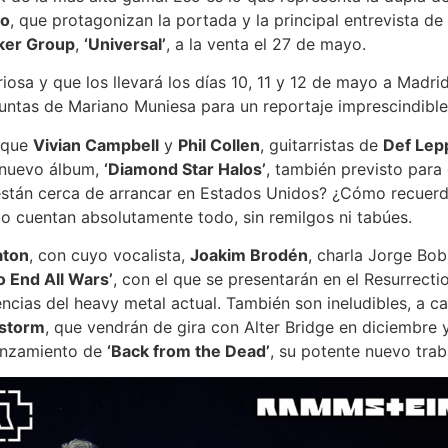
ro
, que protagonizan la portada y la principal entrevista de
ker Group
,
‘Universal’
, a la venta el 27 de mayo.
iosa y que los llevará los días 10, 11 y 12 de mayo a Madr
eguntas de Mariano Muniesa para un reportaje imprescindible
a que
Vivian Campbell
y
Phil Collen
, guitarristas de
Def Lep
 nuevo álbum,
‘Diamond Star Halos’
, también previsto para
están cerca de arrancar en Estados Unidos? ¿Cómo recuerdan
lo cuentan absolutamente todo, sin remilgos ni tabúes.
aton
, con cuyo vocalista,
Joakim Brodén
, charla Jorge Bo
o End All Wars’
, con el que se presentarán en el Resurrecti
cias del heavy metal actual. También son ineludibles, a cab
storm
, que vendrán de gira con Alter Bridge en diciembre 
lanzamiento de
‘Back from the Dead’
, su potente nuevo trab