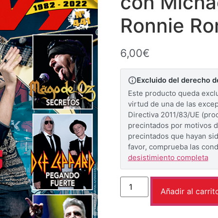
con Micha
Ronnie Ro
6,00
€
Excluido del derecho d
Este producto queda exclu
virtud de una de las excep
Directiva 2011/83/UE (pr
precintados por motivos d
precintados que hayan sido
favor, comprueba las con
desistimiento completa
Añadir al carrit