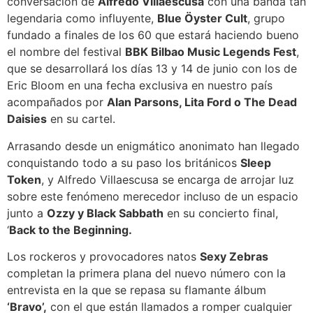
conversación de
Alfredo Villaescusa
con una banda tan
legendaria como influyente,
Blue Öyster Cult
, grupo
fundado a finales de los 60 que estará haciendo bueno
el nombre del festival
BBK Bilbao Music Legends Fest
,
que se desarrollará los días 13 y 14 de junio con los de
Eric Bloom en una fecha exclusiva en nuestro país
acompañados por
Alan Parsons, Lita Ford o The Dead
Daisies
en su cartel.
Arrasando desde un enigmático anonimato han llegado
conquistando todo a su paso los británicos
Sleep
Token
, y Alfredo Villaescusa se encarga de arrojar luz
sobre este fenómeno merecedor incluso de un espacio
junto a
Ozzy y Black Sabbath
en su concierto final,
‘
Back to the Beginning.
Los rockeros y provocadores natos
Sexy Zebras
completan la primera plana del nuevo número con la
entrevista en la que se repasa su flamante álbum
‘Bravo’,
con el que están llamados a romper cualquier