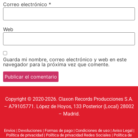
Correo electrónico
*
Web
Guarda mi nombre, correo electrónico y web en este
navegador para la próxima vez que comente.
Copyright © 2020-2026. Claxon Records Producciones S.A.
– A79105771. López de Hoyos, 133 Posterior (Local) 28002
– Madrid.
Envíos
|
Devoluciones
|
Formas de pago
|
Condiciones de uso
|
Aviso Legal
|
Política de privacidad
|
Política de privacidad Redes Sociales
|
Política de