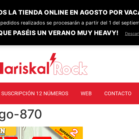
S LA TIENDA ONLINE EN AGOSTO POR VAC
pedidos realizados se procesarán a partir del 1 del septie
QUE PASÉIS UN VERANO MUY HEAVY!
Descar
SUSCRIPCIÓN 12 NÚMEROS
WEB
CONTACTO
go-870