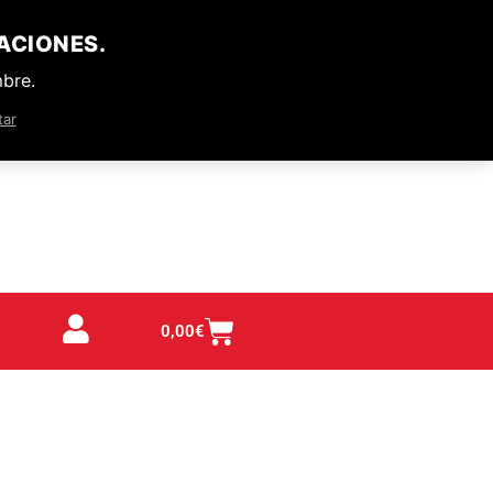
ACIONES.
mbre.
tar
0,00
€