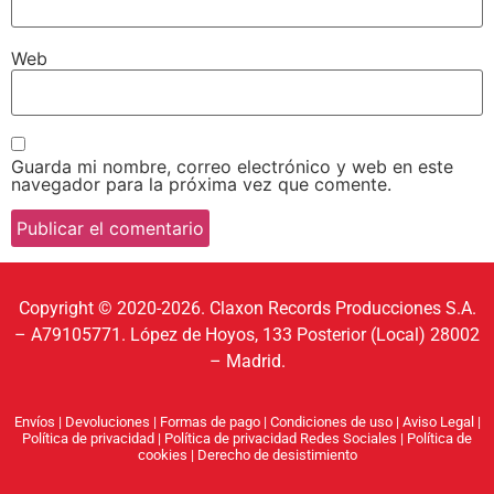
Web
Guarda mi nombre, correo electrónico y web en este
navegador para la próxima vez que comente.
Copyright © 2020-2026. Claxon Records Producciones S.A.
– A79105771. López de Hoyos, 133 Posterior (Local) 28002
– Madrid.
Envíos
|
Devoluciones
|
Formas de pago
|
Condiciones de uso
|
Aviso Legal
|
Política de privacidad
|
Política de privacidad Redes Sociales
|
Política de
cookies
|
Derecho de desistimiento