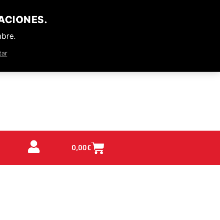
ACIONES.
mbre.
tar
0,00
€