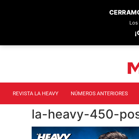
CERRAMO
Los 
¡
REVISTA LA HEAVY
NÚMEROS ANTERIORES
la-heavy-450-po