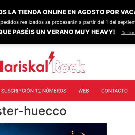
S LA TIENDA ONLINE EN AGOSTO POR VAC
pedidos realizados se procesarán a partir del 1 del septie
QUE PASÉIS UN VERANO MUY HEAVY!
Descar
SUSCRIPCIÓN 12 NÚMEROS
WEB
CONTACTO
ster-huecco