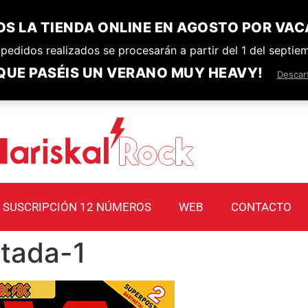
S LA TIENDA ONLINE EN AGOSTO POR VAC
pedidos realizados se procesarán a partir del 1 del septie
QUE PASÉIS UN VERANO MUY HEAVY!
Descar
SUSCRIPCIÓN 12 NÚMEROS
WEB
CONTACTO
tada-1