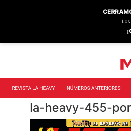
CERRAMO
Los 
¡
REVISTA LA HEAVY
NÚMEROS ANTERIORES
la-heavy-455-por