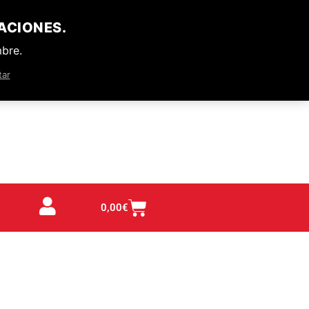
ACIONES.
mbre.
tar
0,00
€