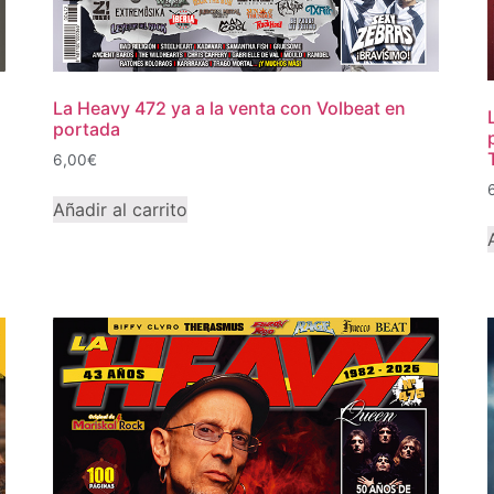
La Heavy 472 ya a la venta con Volbeat en
portada
6,00
€
Añadir al carrito