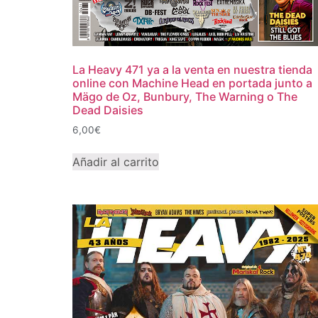
La Heavy 471 ya a la venta en nuestra tienda
online con Machine Head en portada junto a
Mägo de Oz, Bunbury, The Warning o The
Dead Daisies
6,00
€
Añadir al carrito