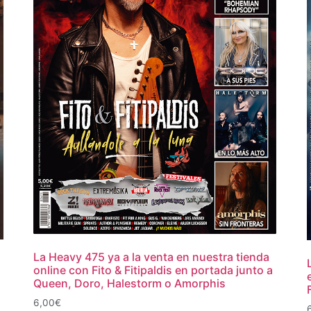
La Heavy 475 ya a la venta en nuestra tienda
online con Fito & Fitipaldis en portada junto a
Queen, Doro, Halestorm o Amorphis
6,00
€