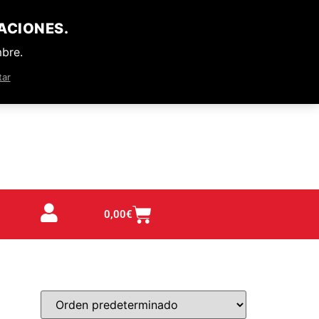
ACIONES.
mbre.
tar
0,00
€