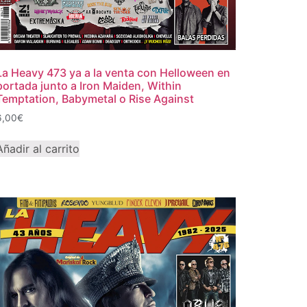
La Heavy 473 ya a la venta con Helloween en
portada junto a Iron Maiden, Within
Temptation, Babymetal o Rise Against
6,00
€
Añadir al carrito