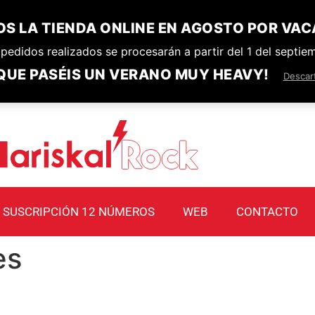
S LA TIENDA ONLINE EN AGOSTO POR VAC
pedidos realizados se procesarán a partir del 1 del septie
QUE PASÉIS UN VERANO MUY HEAVY!
Descar
SUSCRIPCIÓN 12 NÚMEROS
WEB
CONTACTO
es