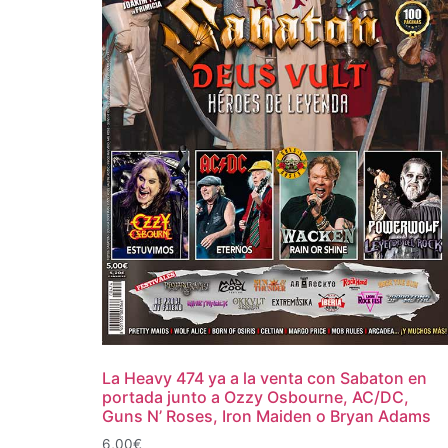
La Heavy 474 ya a la venta con Sabaton en
portada junto a Ozzy Osbourne, AC/DC,
Guns N’ Roses, Iron Maiden o Bryan Adams
6,00
€