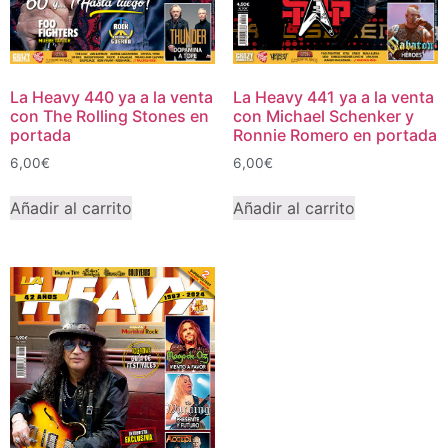
La Heavy 440 ya a la venta
La Heavy 441 ya a la venta
con The Rolling Stones en
con Michael Schenker y
portada
Ronnie Romero en portada
6,00
€
6,00
€
Añadir al carrito
Añadir al carrito