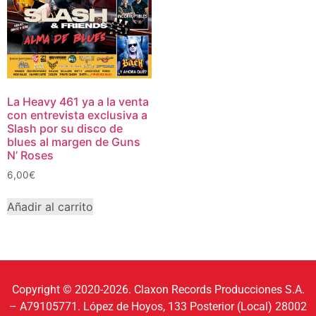
La Heavy 461 ya a la venta
con entrevista exclusiva a
Slash por su disco de
blues al margen de Guns
N’ Roses
6,00
€
Añadir al carrito
Copyright © 2020-2026. Claxon Records Producciones S.A.
– A79105771. López de Hoyos, 133 Posterior (Local) 28002